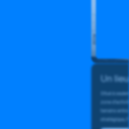
Un lie
Situé à seule
zone d’activi
terrains entr
stratégique, 