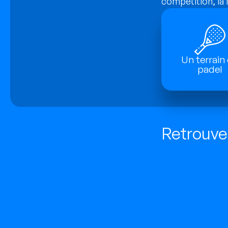
compétition, la f
Un terrain
padel
Retrouvez
Comment 