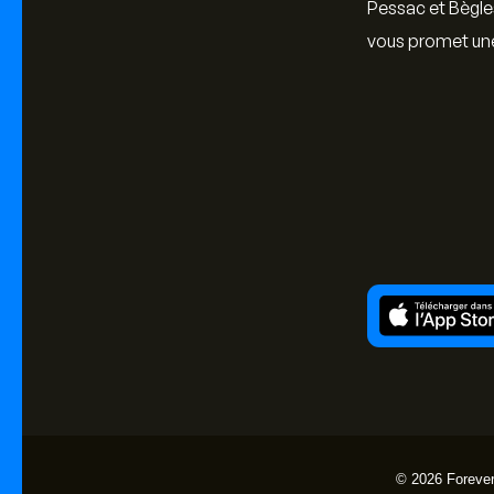
Pessac et Bègle
vous promet une
© 2026 Forever 