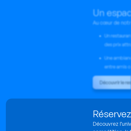
Un espac
Au cœur de notr
Un restauran
des prix att
Une ambianc
entre amis ou
Découvrir le re
Réservez 
Découvrez l’univ