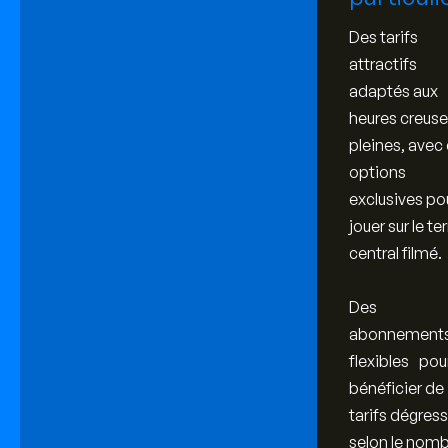
Des tarifs
attractifs
adaptés aux
heures creuse
pleines, avec
options
exclusives po
jouer sur le te
central filmé.
Des
abonnement
flexibles
pou
bénéficier de
tarifs dégress
selon le nom