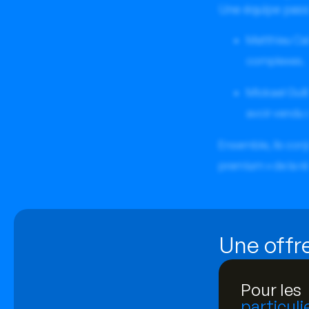
Une équipe pas
Matthieu Cal
complexes.
Mickael Guil
avoir vendu 
Ensemble, ils conj
premium » de la ré
Une offre
Pour les
particuli