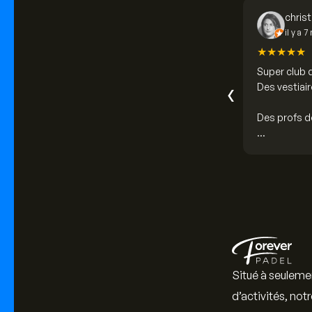
christ
il y a 7
★
★
★
★
★
Super club d
‹
Des vestiair
Gros point f
toujours ave
Pour couron
Situé à seulemen
d’activités, not