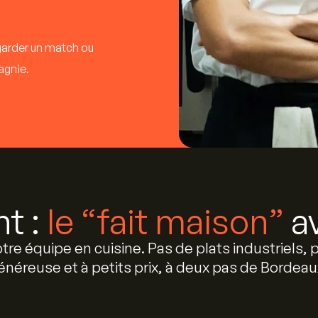
egarder un match ou
gnie.
t :
le “fait maison”
av
tre équipe en cuisine. Pas de plats industriels,
énéreuse et à petits prix, à deux pas de Bordeau