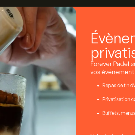
Évène
privati
Forever Padel s
vos événements 
Repas de fin d’
Privatisation c
Buffets, menus 