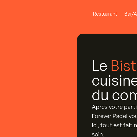
Restaurant
Bar/A
Le
Bist
cuisin
du co
Après votre parti
Forever Padel vo
Ici, tout est fai
soin.