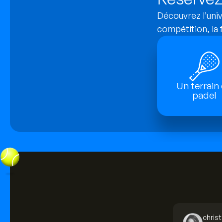
Découvrez l’univ
compétition, la f
Un terrain
padel
christ