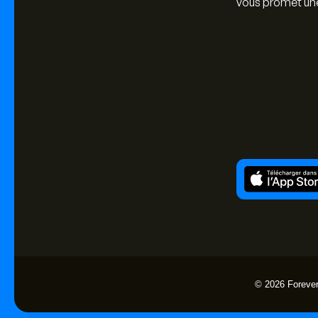
vous promet une
© 2026 Forever 