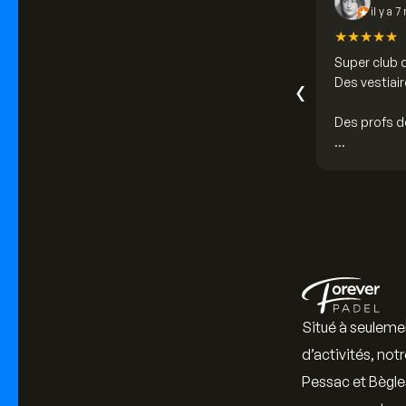
il y a 7
★
★
★
★
★
Super club d
‹
Des vestiair
Gros point f
toujours ave
Pour couron
Situé à seulemen
d’activités, not
Pessac et Bègle