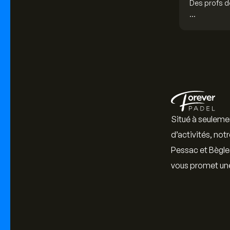
Gros point f
toujours ave
Pour couron
Situé à seulemen
d’activités, not
Pessac et Bègle
vous promet une