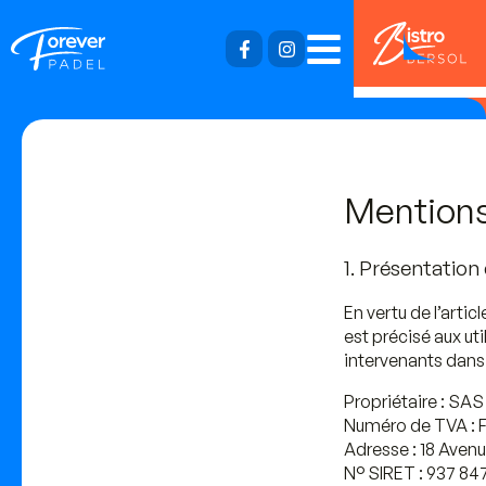
Mentions
1. Présentation 
En vertu de l’artic
est précisé aux uti
intervenants dans l
Propriétaire :
SAS F
Numéro de TVA :
F
Adresse :
18 Avenu
N° SIRET :
937 84