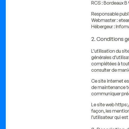
RCS :
Bordeaux B 
Responsable publi
Webmaster :
ete
Hébergeur :
Infoma
2. Conditions gé
L’utilisation du s
générales d’utilis
complétées à tout 
consulter de maniè
Ce site internet e
de maintenance tec
communiquer préala
Le site web https:
façon, les mentio
l’utilisateur qui e