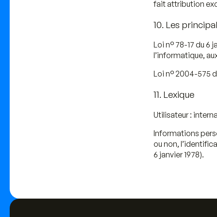
fait attribution e
10. Les princip
Loi n° 78-17 du 6 
l’informatique, aux
Loi n° 2004-575 d
11. Lexique
Utilisateur
: intern
Informations pers
ou non, l’identific
6 janvier 1978).