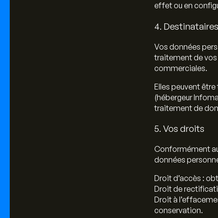
effet ou en configu
4. Destinataire
Vos données perso
traitement de vos 
commerciales.
Elles peuvent être
(hébergeur Infoman
traitement de don
5. Vos droits
Conformément au RG
données personnel
Droit d’accès
: ob
Droit de rectificat
Droit à l’effaceme
conservation.